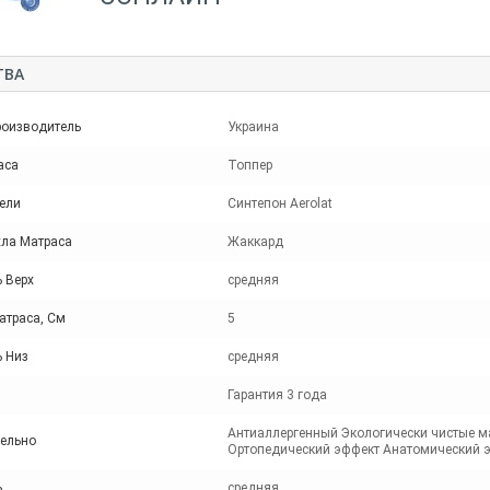
ТВА
роизводитель
Украина
аса
Топпер
ели
Синтепон Aerolat
хла Матраса
Жаккард
 Верх
средняя
атраса, См
5
ь Низ
средняя
Гарантия 3 года
Антиаллергенный Экологически чистые м
ельно
Ортопедический эффект Анатомический 
ь
средняя