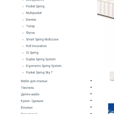
Pocket Spring
Multipocket
Бонель
Топер
Футон
Smart Spring Multizone
Roll Innovation
IQ Spring
Duplex Spring System
Ergonomic Spring System
Pocket Spring Sky 7
Меблі для спальні
Текстиль
Дитячі меблі
Кухня - Їдальня
Вітальні