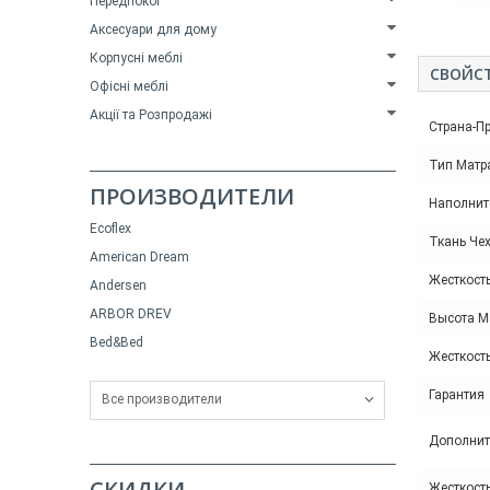
Передпокої
Аксесуари для дому
Корпусні меблі
СВОЙС
Офісні меблі
Акції та Розпродажі
Страна-П
Тип Матр
ПРОИЗВОДИТЕЛИ
Наполнит
Ecoflex
Ткань Че
American Dream
Жесткость
Andersen
ARBOR DREV
Высота М
Bed&Bed
Жесткост
Гарантия
Все производители
Дополнит
СКИДКИ
Жесткост