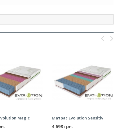
volution Magic
Матрас Evolution Sensitiv
Матрас S
рн.
4 698 грн.
2 826 г