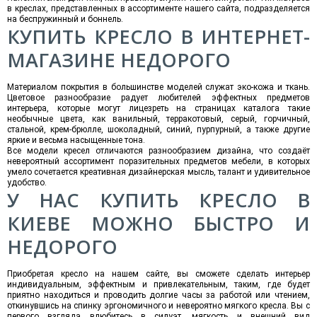
в креслах, представленных в ассортименте нашего сайта, подразделяется
на беспружинный и боннель.
КУПИТЬ КРЕСЛО В ИНТЕРНЕТ-
МАГАЗИНЕ НЕДОРОГО
Материалом покрытия в большинстве моделей служат эко-кожа и ткань.
Цветовое разнообразие радует любителей эффектных предметов
интерьера, которые могут лицезреть на страницах каталога такие
необычные цвета, как ванильный, терракотовый, серый, горчичный,
стальной, крем-брюлле, шоколадный, синий, пурпурный, а также другие
яркие и весьма насыщенные тона.
Все модели кресел отличаются разнообразием дизайна, что создаёт
невероятный ассортимент поразительных предметов мебели, в которых
умело сочетается креативная дизайнерская мысль, талант и удивительное
удобство.
У НАС КУПИТЬ КРЕСЛО В
КИЕВЕ МОЖНО БЫСТРО И
НЕДОРОГО
Приобретая кресло на нашем сайте, вы сможете сделать интерьер
индивидуальным, эффектным и привлекательным, таким, где будет
приятно находиться и проводить долгие часы за работой или чтением,
откинувшись на спинку эргономичного и невероятно мягкого кресла. Вы с
первого взгляда влюбитесь в силуэт, мягкость и внешний вид