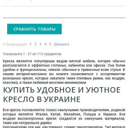
СРАВНИТЬ ТОВАРЫ
Предыдущий
1
2
3
4
5
Дальше
Показывать 1 - 27 из 110 предметов
Кресла являются популярным видом мягкой мебели, которая обычно
располагается в эффектных гостиных, кабинетах или офисах. Они более
удобны и функциональны, нежели обычные и привычные всем стулья. В
нашем интернет-магазине вы можете ознакомиться с ассортиментом
роскошных кресел, которые охватили такие стилевые рамки, как модерн,
классика, а также любимый многими минимализм.
КУПИТЬ У
ДОБНОЕ И УЮТНОЕ
КРЕСЛО В УКРАИНЕ
Все кресла поставляются только наилучшими производителями, родиной
которых является Италия, Китай, Малайзия, Польша и Украина. Все
модели высокопрочных кресел создаются из наилучших материалов,
таких как натуральное дерево.
Наполнителем для них, как правило, служит пенополиуретан. Тип матраса