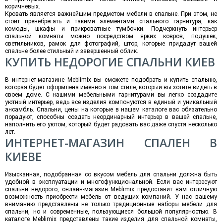
коричневых.
Кровать является важнейшим предметом мебели в спальне. При этом, не
стоит пренебрегать и такими элементами спального гарнитура, как
комоды, шкафы и прикроватные тумбочки. Подчеркнуть интерьер
спальной комнаты можно посредством ярких ковров, подушек,
светильников, рамок для фотографий, штор, которые придадут вашей
спальне более стильный и завершенный облик.
КУПИТЬ НЕДОРОГИЕ СПАЛЬНИ КИЕВ
В интернет-магазине Meblimix вы сможете подобрать и купить спальню,
которая будет оформлена именно в том стиле, который вы хотите видеть в
своем доме. С нашими мебельными гарнитурами вы легко создадите
уютный интерьер, ведь все изделия компонуются в единый и уникальный
ансамбль. Спальни, цены на которые в нашем каталоге вас обязательно
порадуют, способны создать неординарный интерьер в вашей спальне,
наполнить его уютом, который будет радовать вас даже спустя несколько
лет.
ИНТЕРНЕТ-МАГАЗИН СПАЛЕН В
КИЕВЕ
Изысканная, подобранная со вкусом мебель для спальни должна быть
удобной в эксплуатации и многофункциональной. Если вас интересуют
спальни недорого, онлайн-магазин Meblimix предоставит вам отличную
возможность приобрести мебель от ведущих компаний. У нас вашему
вниманию представлены не только традиционные наборы мебели для
спальни, но и современные, пользующиеся большой популярностью. В
каталоге Meblimix представлены такие изделия для спальной комнаты,