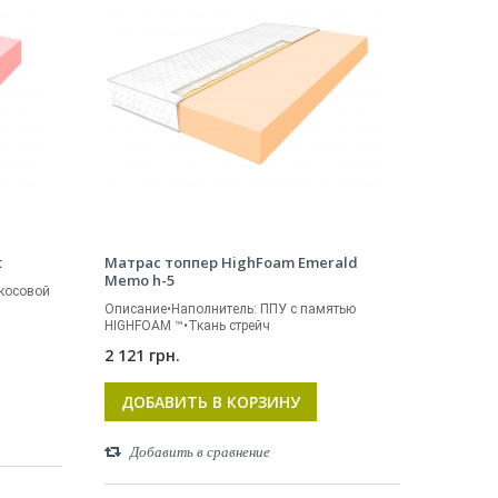
t
Матрас топпер HighFoam Emerald
Memo h-5
окосовой
Описание•Наполнитель: ППУ с памятью
HIGHFOAM ™•Ткань стрейч
2 121 грн.
ДОБАВИТЬ В КОРЗИНУ
Добавить в сравнение