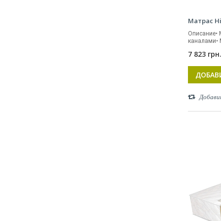
Матрас Hi
Описание•
каналами• М
7 823 грн
ДОБАВ
Добави