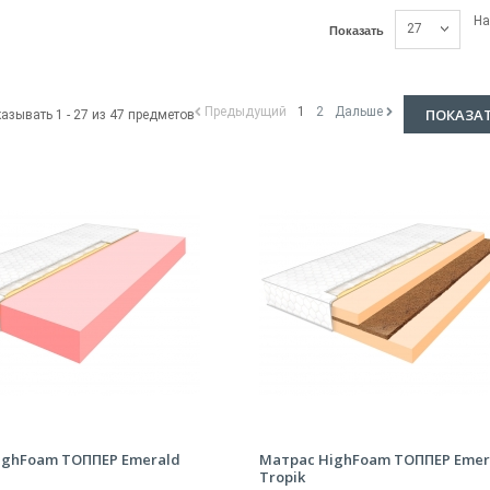
На
27
Показать
Предыдущий
1
2
Дальше
ПОКАЗАТ
азывать 1 - 27 из 47 предметов
ighFoam ТОППЕР Emerald
Матрас HighFoam ТОППЕР Emer
Tropik