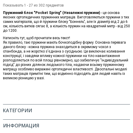
Показывать 1 - 27 из 302 предметов
Пружинний блок "Pocket Spring" (Незалежні пружини)
- це основа
якісних ортопедичних пружинних матраців. Виготовляються пружини з тих
самих матеріалів, що й пружини блоку "Боннель", але їх діаметр від 2 до 6
см, кількість витків сягає 8, а кількість пружин на квадратний метр - від 250
до 1200.
Натисніть тут, щоб прочитати весь текст!
Як правило, такі пружини мають бочкоподібну форму. Основна перевага
даного блоку - кожна пружина знаходиться в окремому чохол з
спанбонда, а не жорстко з'єднана з сусідньою. Це виключає коливання
конструкції, і завдяки впливу кожної пружинки на тіло навантаження
розподіляється по всій площі рівномірно, що забезпечує "індивідуальний
підхід" до різних ділянок людського тіла, надаючи всьому пружинному
матрацу особливо виражені ортопедичні властивості. Двоспальні моделі
таких матраців примітні тим, що відмінно підходять для людей навіть із
великою різницею у вазі.
КАТЕГОРИИ
ИНФОРМАЦИЯ