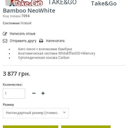
TAKE&GO
Take&Go
Bamboo NeoWhite
7094
Код товара
Новый
Состояние
Написать отзыв
Отправить другу
Напечатать
Aero чехол с волокнами бамбука
Анатомическая система WhiteEffect5D+Memory
Ортопедическая основа Carbon
3 877 грн.
Количество:
Размер
Нестандартный размер (стоимость за 1 кв. м)