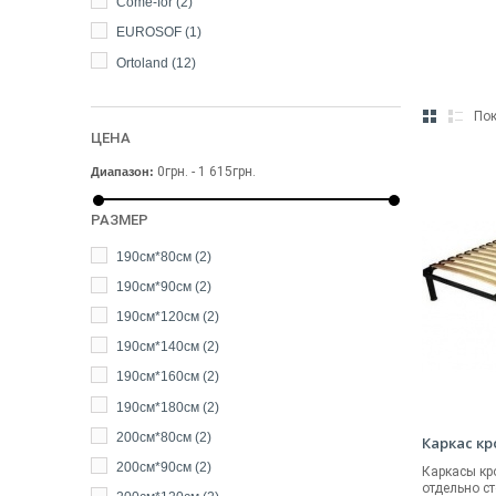
Come-for
(2)
EUROSOF
(1)
Ortoland
(12)
Пок
ЦЕНА
0грн. - 1 615грн.
Диапазон:
РАЗМЕР
190см*80см
(2)
190см*90см
(2)
190см*120см
(2)
190см*140см
(2)
190см*160см
(2)
190см*180см
(2)
200см*80см
(2)
Каркас к
200см*90см
(2)
Каркасы кр
отдельно ст