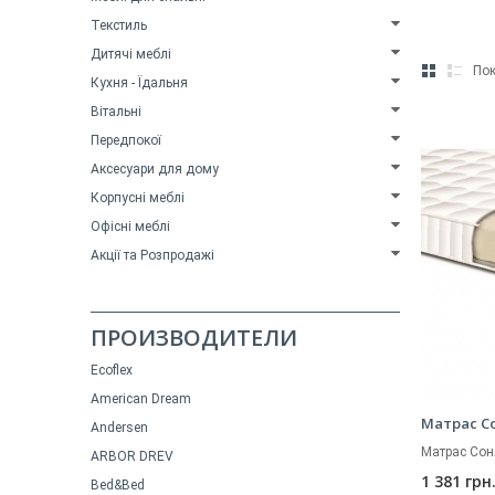
Текстиль
Дитячі меблі
Пок
Кухня - Їдальня
Вітальні
Передпокої
Аксесуари для дому
Корпусні меблі
Офісні меблі
Акції та Розпродажі
ПРОИЗВОДИТЕЛИ
Ecoflex
American Dream
Матрас С
Andersen
Матрас Сон
ARBOR DREV
1 381 грн
Bed&Bed