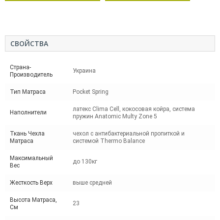
СВОЙСТВА
Страна-
Украина
Производитель
Тип Матраса
Pocket Spring
латекс Clima Cell, кокосовая койра, система
Наполнители
пружин Anatomic Multy Zone 5
Ткань Чехла
чехол с антибактериальной пропиткой и
Матраса
системой Thermo Balance
Максимальный
до 130кг
Вес
Жесткость Верх
выше средней
Высота Матраса,
23
См