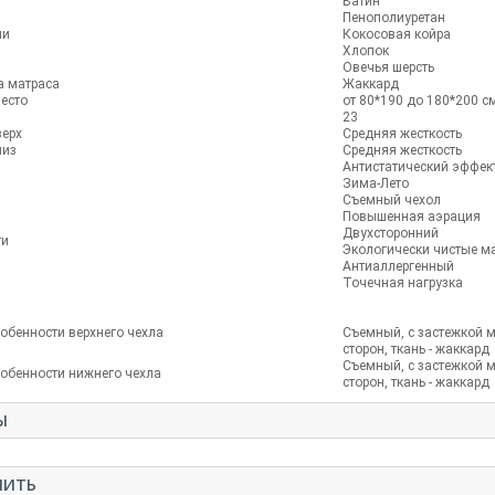
Ватин
Пенополиуретан
ли
Кокосовая койра
Хлопок
Овечья шерсть
а матраса
Жаккард
есто
от 80*190 до 180*200 с
23
верх
Средняя жесткость
низ
Средняя жесткость
Антистатический эффек
Зима-Лето
Съемный чехол
Повышенная аэрация
Двухсторонний
ти
Экологически чистые м
Антиаллергенный
Точечная нагрузка
 и особенности верхнего чехла
Съемный, с застежкой м
сторон, ткань - жаккард
Съемный, с застежкой м
собенности нижнего чехла
сторон, ткань - жаккард
Ы
ПИТЬ