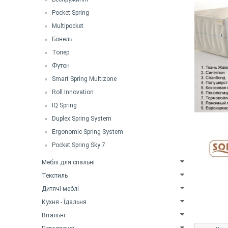
Pocket Spring
Multipocket
Бонель
Топер
Футон
Smart Spring Multizone
Roll Innovation
IQ Spring
Duplex Spring System
Ergonomic Spring System
Pocket Spring Sky 7
Меблі для спальні
Текстиль
Дитячі меблі
Кухня - Їдальня
Вітальні