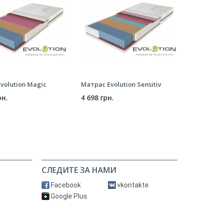
volution Magic
Матрас Evolution Sensitiv
Матрас S
рн.
4 698 грн.
2 826 г
СЛЕДИТЕ ЗА НАМИ
Facebook
vkontakte
Google Plus