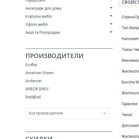
Передпокої
СВОЙС
Аксесуари для дому
Корпусні меблі
Страна-П
Офісні меблі
Тип Матр
Акції та Розпродажі
Наполнит
Ткань Че
ПРОИЗВОДИТЕЛИ
Максимал
Ecoflex
Жесткость
American Dream
Andersen
Высота М
ARBOR DREV
Жесткост
Bed&Bed
Гарантия
Все производители
Чехол
Дополнит
Жесткост
СКИДКИ