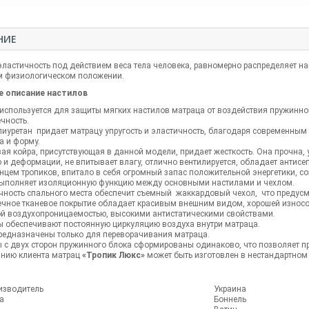
НИЕ
эластичность под действием веса тела человека, равномерно распределяет н
м физиологическом положении.
 описание настилов
используется для защиты мягких настилов матраца от воздействия пружинног
чность.
иуретан придает матрацу упругость и эластичность, благодаря современным
а и форму.
ая койра, присутствующая в данной модели, придает жесткость. Она прочна, 
 и деформации, не впитывает влагу, отлично вентилируется, обладает антис
нцем тропиков, впитало в себя огромный запас положительной энергетики, 
ыполняет изоляционную функцию между основными настилами и чехлом.
чность спального места обеспечит съемный жаккардовый чехол, что предусм
чное тканевое покрытие обладает красивым внешним видом, хорошей износоу
й воздухопроницаемостью, высокими антистатическими свойствами.
 обеспечивают постоянную циркуляцию воздуха внутри матраца.
редназначены только для переворачивания матраца.
 с двух сторон пружинного блока сформированы одинаково, что позволяет п
нию клиента матрац
«Тропик Люкс»
может быть изготовлен в нестандартном 
изводитель
Украина
а
Боннель