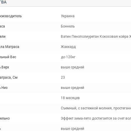
ТВА
роизводитель
Украина
аса
Боннель
ели
Ватин Пенополиуретан Кокосовая койра 
хла Матраса
Жаккард
ьный Вес
до 120кг
 Верх
выше средней
атраса, См
23
ь Низ
выше средней
18 месяцев
Съемный, с застежкой молния, простеганн
ельно
Эффект зима-лето достигается за счет во
ь
выше средней