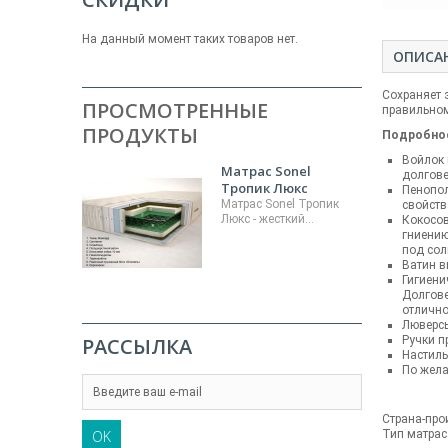
На данный момент таких товаров нет.
ОПИСА
Сохраняет 
ПРОСМОТРЕННЫЕ
правильно
ПРОДУКТЫ
Подробное
Войлок 
Матрас Sonel
долгове
Тропик Люкс
Пенопол
Матрас Sonel Тропик
свойств
Люкс - жесткий...
Кокосов
гниению
под сол
Ватин в
Гигиени
Долгове
отлично
Люверсы
РАССЫЛКА
Ручки п
Настилы
По жела
Страна-про
OK
Тип матрас