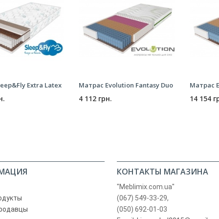
eep&Fly Extra Latex
Матрас Evolution Fantasy Duo
Матрас E
н.
4 112 грн.
14 154 г
МАЦИЯ
КОНТАКТЫ МАГАЗИНА
"Meblimix.com.ua"
одукты
(067) 549-33-29,
родавцы
(050) 692-01-03