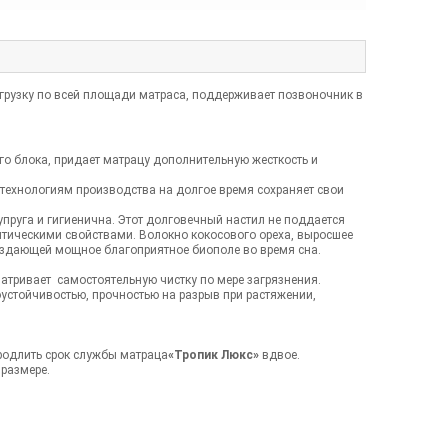
агрузку по всей площади матраса, поддерживает позвоночник в
о блока, придает матрацу дополнительную жесткость и
 технологиям производства на долгое время сохраняет свои
упруга и гигиенична. Этот долговечный настил не поддается
ептическими свойствами. Волокно кокосового ореха, выросшее
создающей мощное благоприятное биополе во время сна.
атривает самостоятельную чистку по мере загрязнения.
стойчивостью, прочностью на разрыв при растяжении,
родлить срок службы матраца
«Тропик Люкс»
вдвое.
размере.