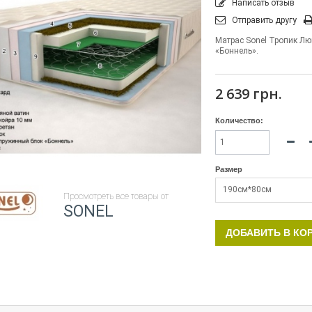
Написать отзыв
Отправить другу
Матрас Sonel Тропик Лю
«Боннель».
2 639 грн.
Количество:
Размер
190см*80см
Просмотреть все товары от
SONEL
ДОБАВИТЬ В КО