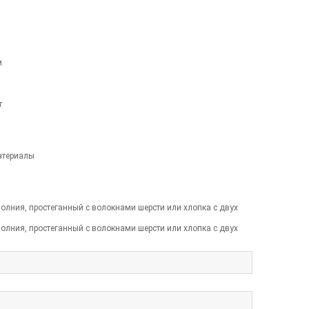
м
т
атериалы
олния, простеганный с волокнами шерсти или хлопка с двух
олния, простеганный с волокнами шерсти или хлопка с двух