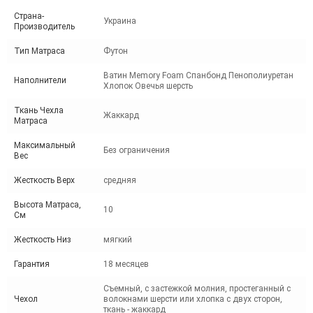
Страна-
Украина
Производитель
Тип Матраса
Футон
Ватин Memory Foam Спанбонд Пенополиуретан
Наполнители
Хлопок Овечья шерсть
Ткань Чехла
Жаккард
Матраса
Максимальный
Без ограничения
Вес
Жесткость Верх
средняя
Высота Матраса,
10
См
Жесткость Низ
мягкий
Гарантия
18 месяцев
Съемный, с застежкой молния, простеганный с
Чехол
волокнами шерсти или хлопка с двух сторон,
ткань - жаккард