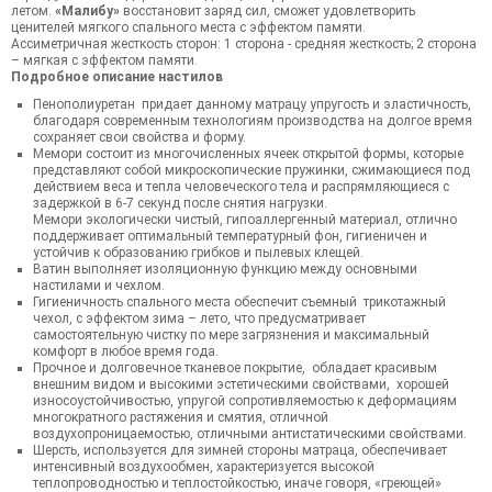
летом.
«Малибу»
восстановит заряд сил, сможет удовлетворить
ценителей мягкого спального места с эффектом памяти.
Ассиметричная жесткость сторон: 1 сторона - средняя жесткость; 2 сторона
– мягкая с эффектом памяти.
Подробное описание настилов
Пенополиуретан придает данному матрацу упругость и эластичность,
благодаря современным технологиям производства на долгое время
сохраняет свои свойства и форму.
Мемори состоит из многочисленных ячеек открытой формы, которые
представляют собой микроскопические пружинки, сжимающиеся под
действием веса и тепла человеческого тела и распрямляющиеся с
задержкой в 6-7 секунд после снятия нагрузки.
Мемори экологически чистый, гипоаллергенный материал, отлично
поддерживает оптимальный температурный фон, гигиеничен и
устойчив к образованию грибков и пылевых клещей.
Ватин выполняет изоляционную функцию между основными
настилами и чехлом.
Гигиеничность спального места обеспечит съемный трикотажный
чехол, с эффектом зима – лето, что предусматривает
самостоятельную чистку по мере загрязнения и максимальный
комфорт в любое время года.
Прочное и долговечное тканевое покрытие, обладает красивым
внешним видом и высокими эстетическими свойствами, хорошей
износоустойчивостью, упругой сопротивляемостью к деформациям
многократного растяжения и смятия, отличной
воздухопроницаемостью, отличными антистатическими свойствами.
Шерсть, используется для зимней стороны матраца, обеспечивает
интенсивный воздухообмен, характеризуется высокой
теплопроводностью и теплостойкостью, иначе говоря, «греющей»