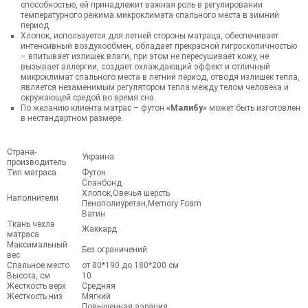
способностью, ей принадлежит важная роль в регулировании
температурного режима микроклимата спального места в зимний
период.
Хлопок, используется для летней стороны матраца, обеспечивает
интенсивный воздухообмен, обладает прекрасной гигроскопичностью
– впитывает излишек влаги, при этом не пересушивает кожу, не
вызывает аллергии, создает охлаждающий эффект и отличный
микроклимат спального места в летний период, отводя излишек тепла,
является незаменимым регулятором тепла между телом человека и
окружающей средой во время сна.
По желанию клиента матрас – футон
«Малибу»
может быть изготовлен
в нестандартном размере.
Страна-
Украина
производитель
Тип матраса
Футон
Спанбонд
Хлопок,Овечья шерсть
Наполнители
Пенополиуретан,Memory Foam
Ватин
Ткань чехла
Жаккард
матраса
Максимальный
Без ограничений
вес
Спальное место
от 80*190 до 180*200 см
Высота, см
10
Жесткость верх
Средняя
Жесткость низ
Мягкий
Повышенная аэрация