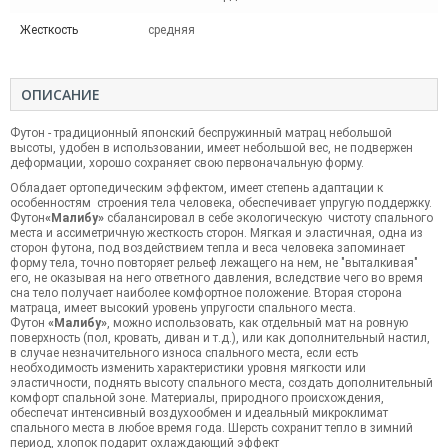
Жесткость
средняя
ОПИСАНИЕ
Футон - традиционный японский беспружинный матрац небольшой
высоты, удобен в использовании, имеет небольшой вес, не подвержен
деформации, хорошо сохраняет свою первоначальную форму.
Обладает ортопедическим эффектом, имеет степень адаптации к
особенностям строения тела человека, обеспечивает упругую поддержку.
Футон
«Малибу»
сбалансировал в себе экологическую чистоту спального
места и ассиметричную жесткость сторон. Мягкая и эластичная, одна из
сторон футона, под воздействием тепла и веса человека запоминает
форму тела, точно повторяет рельеф лежащего на нем, не "выталкивая"
его, не оказывая на него ответного давления, вследствие чего во время
сна тело получает наиболее комфортное положение. Вторая сторона
матраца, имеет высокий уровень упругости спального места.
Футон
«Малибу»
, можно использовать, как отдельный мат на ровную
поверхность (пол, кровать, диван и т.д.), или как дополнительный настил,
в случае незначительного износа спального места, если есть
необходимость изменить характеристики уровня мягкости или
эластичности, поднять высоту спального места, создать дополнительный
комфорт спальной зоне. Материалы, природного происхождения,
обеспечат интенсивный воздухообмен и идеальный микроклимат
спального места в любое время года. Шерсть сохранит тепло в зимний
период, хлопок подарит охлаждающий эффект