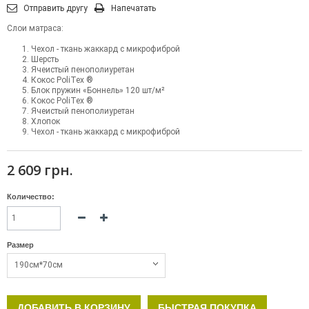
Отправить другу
Напечатать
Слои матраса:
Чехол - ткань жаккард с микрофиброй
Шерсть
Ячеистый пенополиуретан
Кокос PoliTex ®
Блок пружин «Боннель» 120 шт/м²
Кокос PoliTex ®
Ячеистый пенополиуретан
Хлопок
Чехол - ткань жаккард с микрофиброй
2 609 грн.
Количество:
Размер
190см*70см
ДОБАВИТЬ В КОРЗИНУ
БЫСТРАЯ ПОКУПКА