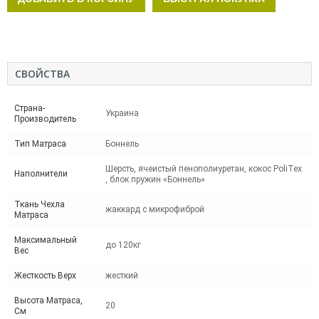
СВОЙСТВА
Страна-
Украина
Производитель
Тип Матраса
Боннель
Шерсть, ячеистый пенополиуретан, кокос PoliTex
Наполнители
, блок пружин «Боннель»
Ткань Чехла
жаккард с микрофиброй
Матраса
Максимальный
до 120кг
Вес
Жесткость Верх
жесткий
Высота Матраса,
20
См