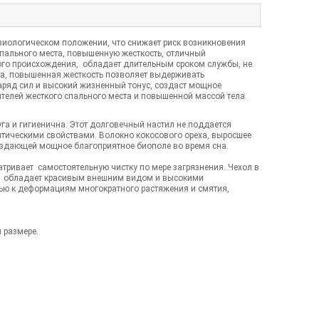
зиологическом положении, что снижает риск возникновения
спального места, повышенную жесткость, отличный
ого происхождения, обладает длительным сроком службы, не
аца, повышенная жесткость позволяет выдерживать
аряд сил и высокий жизненный тонус, создаст мощное
телей жесткого спального места и повышенной массой тела.
га и гигиенична. Этот долговечный настил не поддается
ептическими свойствами. Волокно кокосового ореха, выросшее
создающей мощное благоприятное биополе во время сна.
тривает самостоятельную чистку по мере загрязнения. Чехол в
ие, обладает красивым внешним видом и высокими
ью к деформациям многократного растяжения и смятия,
 размере.