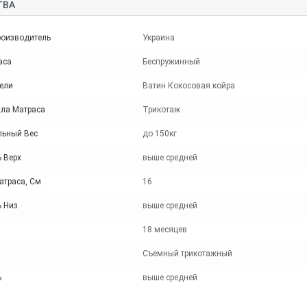
ТВА
роизводитель
Украина
аса
Беспружинный
ели
Ватин Кокосовая койра
хла Матраса
Трикотаж
ьный Вес
до 150кг
 Верх
выше средней
атраса, См
16
ь Низ
выше средней
18 месяцев
Съемный трикотажный
ь
выше средней