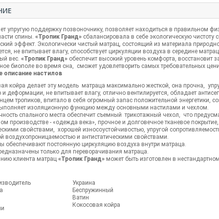
НИЕ
ет упругую поддержку позвоночнику, позволяет находиться в правильном фи
ласти спины.
«Тропик Гранд»
сбалансировала в себе экологическую чистоту 
ский эффект. Экологически чистый матрац, состоящий из материала природн
тся, не впитывает влагу, способствует циркуляции воздуха в середине матр
ый вес.
«Тропик Гранд»
обеспечит высокий уровень комфорта, восстановит з
ное биополе во время сна, сможет удовлетворить самых требовательных цени
 описание настилов
ая койра делает эту модель матраца максимально жесткой, она прочна, упру
 и деформации, не впитывает влагу, отлично вентилируется, обладает антис
нцем тропиков, впитало в себя огромный запас положительной энергетики, 
ыполняет изоляционную функцию между основными настилами и чехлом.
чность спального места обеспечит съемный трикотажный чехол, что предусма
ом производстве - «одежда века», прочное и долговечное тканевое покрыт
ескими свойствами, хорошей износоустойчивостью, упругой сопротивляемост
й воздухопроницаемостью и антистатическими свойствами.
ы обеспечивают постоянную циркуляцию воздуха внутри матраца.
редназначены только для переворачивания матраца.
анию клиента матрац
«Тропик Гранд»
может быть изготовлен в нестандартном
изводитель
Украина
а
Беспружинный
Ватин
Кокосовая койра
ли