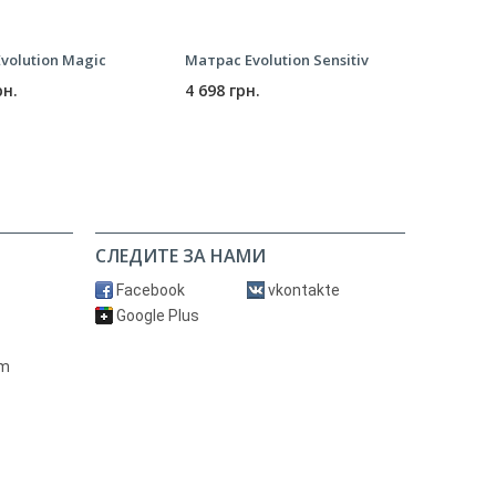
volution Magic
Матрас Evolution Sensitiv
Матрас S
рн.
4 698 грн.
2 826 г
СЛЕДИТЕ ЗА НАМИ
Facebook
vkontakte
Google Plus
om