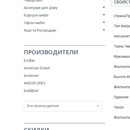
Передпокої
СВОЙС
Аксесуари для дому
Корпусні меблі
Страна-П
Офісні меблі
Тип Матр
Акції та Розпродажі
Наполнит
Ткань Че
ПРОИЗВОДИТЕЛИ
Максимал
Ecoflex
Жесткость
American Dream
Andersen
Высота М
ARBOR DREV
Жесткост
Bed&Bed
Гарантия
Все производители
Чехол
Жесткост
СКИДКИ