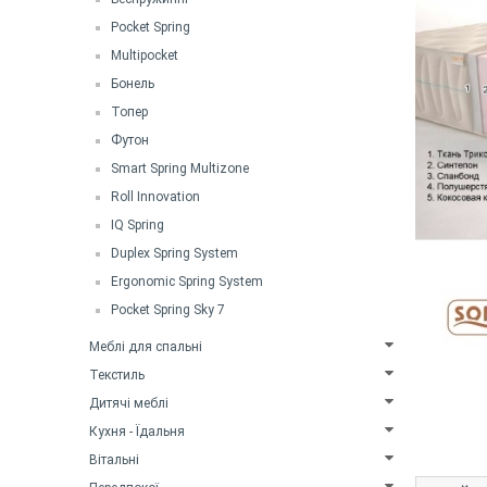
Pocket Spring
Multipocket
Бонель
Топер
Футон
Smart Spring Multizone
Roll Innovation
IQ Spring
Duplex Spring System
Ergonomic Spring System
Pocket Spring Sky 7
Меблі для спальні
Текстиль
Дитячі меблі
Кухня - Їдальня
Вітальні