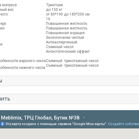
а матраса
Триктоаж
ный вес
до 150 кг
есто
от 80*190 до 180*200 см
16
верх
Повышенная жесткость
низ
Повышенная жесткость
Повышенная аэрация
Экологически чистый
Антиаллергенный
ти
Съемный чехол
Антистатический эффект
собенности верхнего чехла
Съемный трикотажный чехол
Съемный трикотажный чехол
собенности нижнего чехла
Ы
ПИТЬ