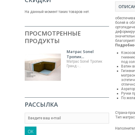
ОПИСА
На данный момент таких товаров нет.
обеспечива
болей в об
ортопедиче
ПРОСМОТРЕННЫЕ
деформируе
значительн
ПРОДУКТЫ
благоприят
Подробное
Матрас Sonel
Кокосов
Тропик...
гниению
Матрас Sonel Тропик
под сол
Гранд -...
Ватин в
Гигиени
матрасн
эстетич
отлично
Аэратор
Ручки п
По жел
РАССЫЛКА
Страна-про
Тип матрас
Наполните
OK