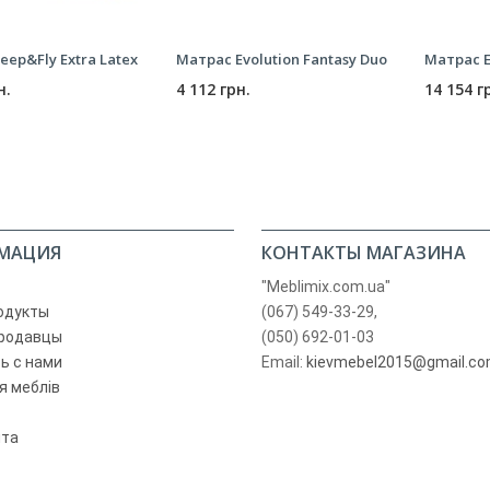
eep&Fly Extra Latex
Матрас Evolution Fantasy Duo
Матрас E
н.
4 112 грн.
14 154 г
МАЦИЯ
КОНТАКТЫ МАГАЗИНА
"Meblimix.com.ua"
одукты
(067) 549-33-29,
родавцы
(050) 692-01-03
ь с нами
Email:
kievmebel2015@gmail.c
я меблів
йта