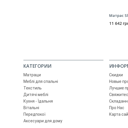
Матрас Sl
11 642 гр
КАТЕГОРИИ
ИНФОР
Матраци
Скидки
Меблі для спальні
Новые пр
Текстиль
Лучшие п
Дитячі меблі
Свяжитес
Кухня - Їдальня
Складанн
Вітальні
Про Нас
Передпокої
Карта са
Аксесуари для дому