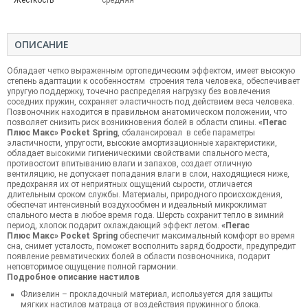
ОПИСАНИЕ
Обладает четко выраженным ортопедическим эффектом, имеет высокую
степень адаптации к особенностям строения тела человека, обеспечивает
упругую поддержку, точечно распределяя нагрузку без вовлечения
соседних пружин, сохраняет эластичность под действием веса человека.
Позвоночник находится в правильном анатомическом положении, что
позволяет снизить риск возникновения болей в области спины.
«Пегас
Плюс Макс» Pocket Spring
, сбалансировал в себе параметры
эластичности, упругости, высокие амортизационные характеристики,
обладает высокими гигиеническими свойствами спального места,
противостоит впитыванию влаги и запахов, создает отличную
вентиляцию, не допускает попадания влаги в слои, находящиеся ниже,
предохраняя их от неприятных ощущений сырости, отличается
длительным сроком службы. Материалы, природного происхождения,
обеспечат интенсивный воздухообмен и идеальный микроклимат
спального места в любое время года. Шерсть сохранит тепло в зимний
период, хлопок подарит охлаждающий эффект летом.
«Пегас
Плюс Макс» Pocket Spring
обеспечит максимальный комфорт во время
сна, снимет усталость, поможет восполнить заряд бодрости, предупредит
появление ревматических болей в области позвоночника, подарит
неповторимое ощущение полной гармонии.
Подробное описание настилов
Флизелин – прокладочный материал, используется для защиты
мягких настилов матраца от воздействия пружинного блока.