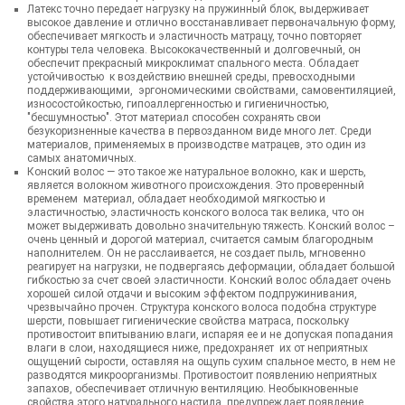
Латекс точно передает нагрузку на пружинный блок, выдерживает
высокое давление и отлично восстанавливает первоначальную форму,
обеспечивает мягкость и эластичность матрацу, точно повторяет
контуры тела человека. Высококачественный и долговечный, он
обеспечит прекрасный микроклимат спального места. Обладает
устойчивостью к воздействию внешней среды, превосходными
поддерживающими, эргономическими свойствами, самовентиляцией,
износостойкостью, гипоаллергенностью и гигиеничностью,
"бесшумностью". Этот материал способен сохранять свои
безукоризненные качества в первозданном виде много лет. Среди
материалов, применяемых в производстве матрацев, это один из
самых анатомичных.
Конский волос — это такое же натуральное волокно, как и шерсть,
является волокном животного происхождения. Это проверенный
временем материал, обладает необходимой мягкостью и
эластичностью, эластичность конского волоса так велика, что он
может выдерживать довольно значительную тяжесть. Конский волос –
очень ценный и дорогой материал, считается самым благородным
наполнителем. Он не расслаивается, не создает пыль, мгновенно
реагирует на нагрузки, не подвергаясь деформации, обладает большой
гибкостью за счет своей эластичности. Конский волос обладает очень
хорошей силой отдачи и высоким эффектом подпружинивания,
чрезвычайно прочен. Структура конского волоса подобна структуре
шерсти, повышает гигиенические свойства матраса, поскольку
противостоит впитыванию влаги, испаряя ее и не допуская попадания
влаги в слои, находящиеся ниже, предохраняет их от неприятных
ощущений сырости, оставляя на ощупь сухим спальное место, в нем не
разводятся микроорганизмы. Противостоит появлению неприятных
запахов, обеспечивает отличную вентиляцию. Необыкновенные
свойства этого натурального настила предупреждает появление