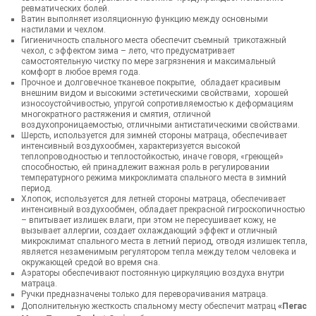
ревматических болей.
Ватин выполняет изоляционную функцию между основными
настилами и чехлом.
Гигиеничность спального места обеспечит съемный трикотажный
чехол, с эффектом зима – лето, что предусматривает
самостоятельную чистку по мере загрязнения и максимальный
комфорт в любое время года.
Прочное и долговечное тканевое покрытие, обладает красивым
внешним видом и высокими эстетическими свойствами, хорошей
износоустойчивостью, упругой сопротивляемостью к деформациям
многократного растяжения и смятия, отличной
воздухопроницаемостью, отличными антистатическими свойствами.
Шерсть, используется для зимней стороны матраца, обеспечивает
интенсивный воздухообмен, характеризуется высокой
теплопроводностью и теплостойкостью, иначе говоря, «греющей»
способностью, ей принадлежит важная роль в регулировании
температурного режима микроклимата спального места в зимний
период.
Хлопок, используется для летней стороны матраца, обеспечивает
интенсивный воздухообмен, обладает прекрасной гигроскопичностью
– впитывает излишек влаги, при этом не пересушивает кожу, не
вызывает аллергии, создает охлаждающий эффект и отличный
микроклимат спального места в летний период, отводя излишек тепла,
является незаменимым регулятором тепла между телом человека и
окружающей средой во время сна.
Аэраторы обеспечивают постоянную циркуляцию воздуха внутри
матраца.
Ручки предназначены только для переворачивания матраца.
Дополнительную жесткость спальному месту обеспечит матрац
«Пегас