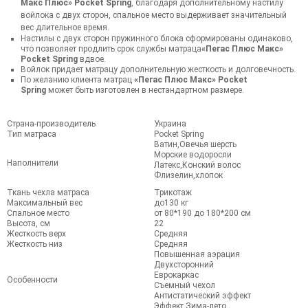
Макс Плюс» Pocket Spring
, благодаря дополнительному настилу
войлока с двух сторон, спальное место выдерживает значительный
вес длительное время.
Настилы с двух сторон пружинного блока сформированы одинаково,
что позволяет продлить срок службы матраца
«Пегас Плюс Макс»
Pocket Spring
вдвое.
Войлок придает матрацу дополнительную жесткость и долговечность.
По желанию клиента матрац
«Пегас Плюс Макс» Pocket
Spring
может быть изготовлен в нестандартном размере.
Страна-производитель
Украина
Тип матраса
Pocket Spring
Ватин,Овечья шерсть
Морские водоросли
Наполнители
Латекс,Конский волос
Флизелин,хлопок
Ткань чехла матраса
Трикотаж
Максимальный вес
до130 кг
Спальное место
от 80*190 до 180*200 см
Высота, см
22
Жесткость верх
Средняя
Жесткость низ
Средняя
Повышенная аэрация
Двухсторонний
Еврокаркас
Особенности
Съемный чехол
Антистатический эффект
Эффект Зима-лето