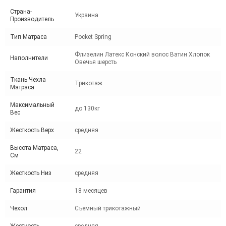
Страна-
Украина
Производитель
Тип Матраса
Pocket Spring
Флизелин Латекс Конский волос Ватин Хлопок
Наполнители
Овечья шерсть
Ткань Чехла
Трикотаж
Матраса
Максимальный
до 130кг
Вес
Жесткость Верх
средняя
Высота Матраса,
22
См
Жесткость Низ
средняя
Гарантия
18 месяцев
Чехол
Съемный трикотажный
Жесткость
средняя