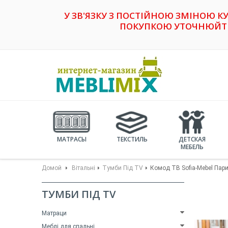
У ЗВ'ЯЗКУ З ПОСТІЙНОЮ ЗМІНОЮ К
ПОКУПКОЮ УТОЧНЮЙТЕ 
МАТРАСЫ
ТЕКСТИЛЬ
ДЕТСКАЯ
МЕБЕЛЬ
Домой
Вітальні
Тумби Під TV
Комод ТВ Sofia-Mebel Пар
ТУМБИ ПІД TV
Матраци
Меблі для спальні