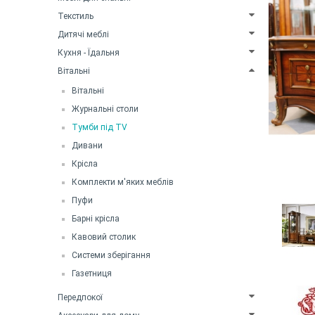
Текстиль
Дитячі меблі
Кухня - Їдальня
Вітальні
Вітальні
Журнальні столи
Тумби під TV
Дивани
Крісла
Комплекти м'яких меблів
Пуфи
Барні крісла
Кавовий столик
Системи зберігання
Газетниця
Передпокої