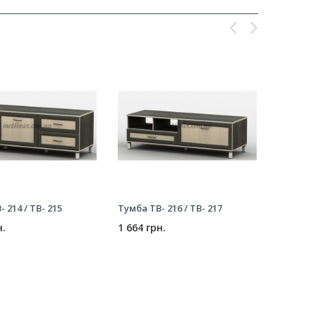
 214 / ТВ- 215
Тумба ТВ- 216 / ТВ- 217
Тумба ТВ
н.
1 664 грн.
1 745 г