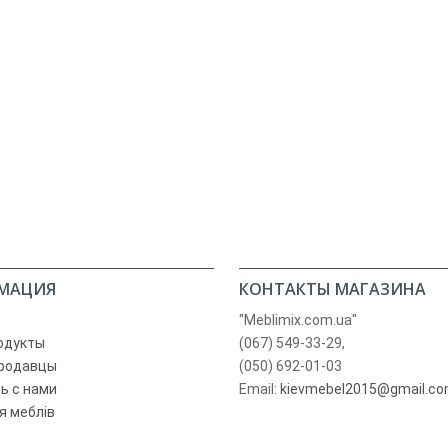
МАЦИЯ
КОНТАКТЫ МАГАЗИНА
"Meblimix.com.ua"
одукты
(067) 549-33-29,
родавцы
(050) 692-01-03
ь с нами
Email:
kievmebel2015@gmail.c
я меблів