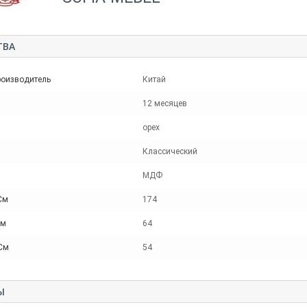
ТВА
роизводитель
Китай
12 месяцев
орех
Классический
МДФ
См
174
См
64
 См
54
Ы