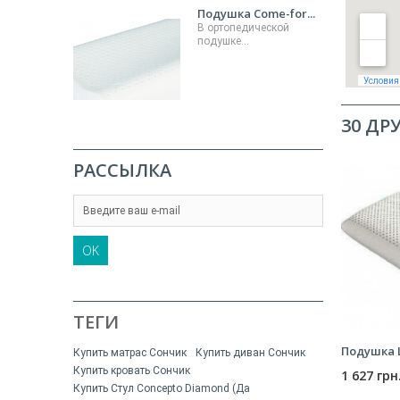
Подушка Come-for...
В ортопедической
подушке...
30 ДР
РАССЫЛКА
OK
ТЕГИ
Подушка L
Купить матрас Сончик
Купить диван Сончик
Купить кровать Сончик
1 627 грн
Купить Стул Concepto Diamond (Да