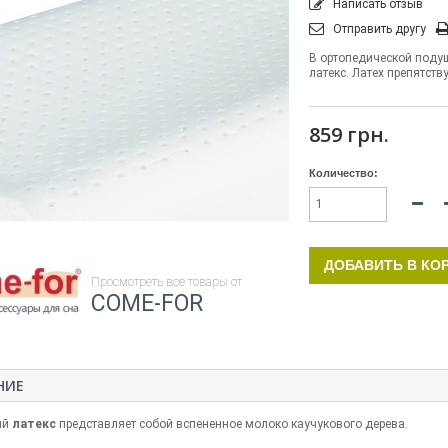
Написать отзыв
Отправить другу
В ортопедической подуш
латекс. Латех препятству
859 грн.
Количество:
ДОБАВИТЬ В КО
Просмотреть все товары от
COME-FOR
НИЕ
ый
латекс
представляет собой вспененное молоко каучукового дерева.