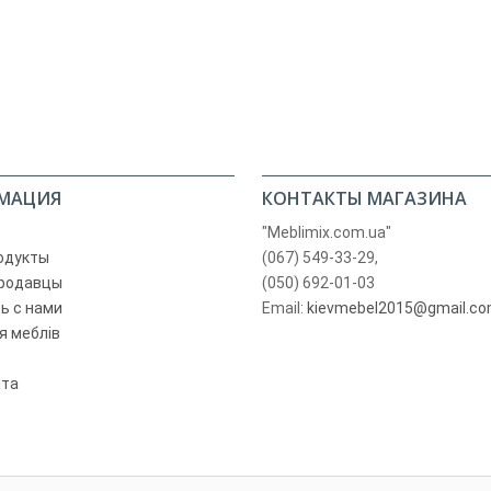
МАЦИЯ
КОНТАКТЫ МАГАЗИНА
"Meblimix.com.ua"
одукты
(067) 549-33-29,
родавцы
(050) 692-01-03
ь с нами
Email:
kievmebel2015@gmail.c
я меблів
йта