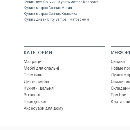
Купить пуф Сончик
Купить матрас Классика
Купить матрас Сончик Магия
Купить матрас Сончик Классика
Купить диван Dirty Santos
матрас емм
КАТЕГОРИИ
ИНФОР
Матраци
Скидки
Меблі для спальні
Новые пр
Текстиль
Лучшие п
Дитячі меблі
Свяжитес
Кухня - Їдальня
Складанн
Вітальні
Про Нас
Передпокої
Карта са
Аксесуари для дому