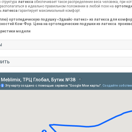
 структура
латекса
обеспечивает такое распределение веса человека, при ко
располагаться в идеально правильном положении в любой позе на
ортопеди
ть
латекса
гарантирует максимальный комфорт.
уплю) ортопедическую подушку «Эдвайс-латекс» из латекса для комфо
ностей Ком-Фор. Цена на ортопедические подушки из латекса произ
Ы
ПИТЬ