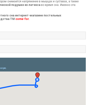
тором снимается напряжение в мышцах и суставах, а также
ческой подушке из латекса
во время сна. Именно эта
ртного сна интернет-магазине постельных
водства ТМ
come-for
.