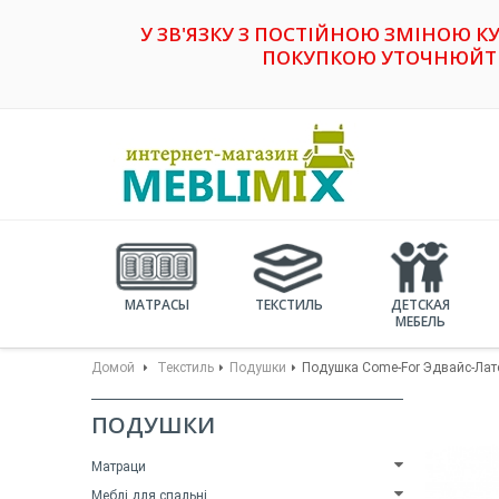
У ЗВ'ЯЗКУ З ПОСТІЙНОЮ ЗМІНОЮ К
ПОКУПКОЮ УТОЧНЮЙТЕ 
МАТРАСЫ
ТЕКСТИЛЬ
ДЕТСКАЯ
МЕБЕЛЬ
Домой
Текстиль
Подушки
Подушка Come-For Эдвайс-Лат
ПОДУШКИ
Матраци
Меблі для спальні