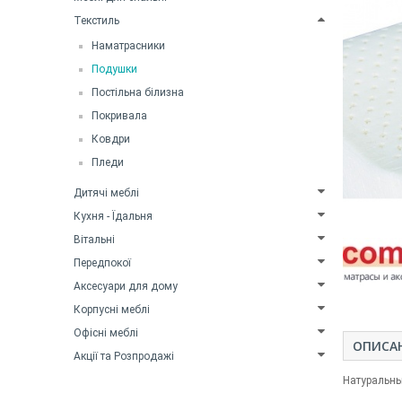
Текстиль
Наматрасники
Подушки
Постільна білизна
Покривала
Ковдри
Пледи
Дитячі меблі
Кухня - Їдальня
Вітальні
Передпокої
Аксесуари для дому
Корпусні меблі
Офісні меблі
ОПИСА
Акції та Розпродажі
Натуральн