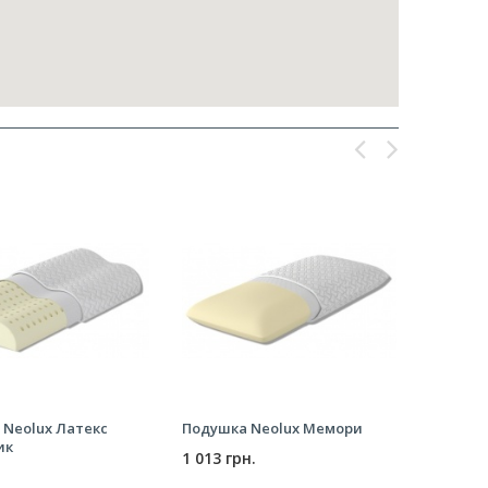
 Neolux Латекс
Подушка Neolux Мемори
Подушк
ик
эргоно
1 013 грн.
1 013 г