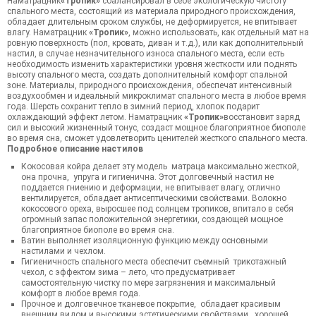
Наматрацник
«Тропик»
сбалансировал в себе экологическую чистоту
спального места, состоящий из материала природного происхождения,
обладает длительным сроком службы, не деформируется, не впитывает
влагу. Наматрацник
«Тропик»
, можно использовать, как отдельный мат на
ровную поверхность (пол, кровать, диван и т.д.), или как дополнительный
настил, в случае незначительного износа спального места, если есть
необходимость изменить характеристики уровня жесткости или поднять
высоту спального места, создать дополнительный комфорт спальной
зоне. Материалы, природного происхождения, обеспечат интенсивный
воздухообмен и идеальный микроклимат спального места в любое время
года. Шерсть сохранит тепло в зимний период, хлопок подарит
охлаждающий эффект летом. Наматрацник
«Тропик»
восстановит заряд
сил и высокий жизненный тонус, создаст мощное благоприятное биополе
во время сна, сможет удовлетворить ценителей жесткого спального места.
Подробное описание настилов
Кокосовая койра делает эту модель матраца максимально жесткой,
она прочна, упруга и гигиенична. Этот долговечный настил не
поддается гниению и деформации, не впитывает влагу, отлично
вентилируется, обладает антисептическими свойствами. Волокно
кокосового ореха, выросшее под солнцем тропиков, впитало в себя
огромный запас положительной энергетики, создающей мощное
благоприятное биополе во время сна.
Ватин выполняет изоляционную функцию между основными
настилами и чехлом.
Гигиеничность спального места обеспечит съемный трикотажный
чехол, с эффектом зима – лето, что предусматривает
самостоятельную чистку по мере загрязнения и максимальный
комфорт в любое время года.
Прочное и долговечное тканевое покрытие, обладает красивым
внешним видом и высокими эстетическими свойствами, хорошей