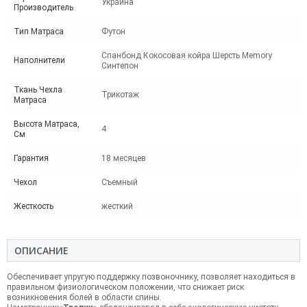
Украина
Производитель
Тип Матраса
Футон
Спанбонд Кокосовая койра Шерсть Memory
Наполнители
Синтепон
Ткань Чехла
Трикотаж
Матраса
Высота Матраса,
4
См
Гарантия
18 месяцев
Чехол
Съемный
Жесткость
жесткий
ОПИСАНИЕ
Обеспечивает упругую поддержку позвоночнику, позволяет находиться в
правильном физиологическом положении, что снижает риск
возникновения болей в области спины.