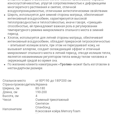
износоустойчивостью, упругой сопротивляемостью к деформациям
многократного растяжения и смятия, отличной
воздухопроницаемостью, отличными антистатическими свойствами.
Шерсть, используется для зимней стороны матраца, обеспечивает
интенсивный воздухообмен, характеризуется высокой
теплопроводностью и теплостойкостью, иначе говоря, «греющей»
способностью, ей принадлежит важная роль в регулировании
температурного режима микроклимата спального места в зимний
период.
Хлопок, используется для летней стороны матраца, обеспечивает
интенсивный воздухообмен, обладает прекрасной гигроскопичностью
– впитывает излишек влаги, при этом не пересушивает кожу, не
вызывает аллергии, создает охлаждающий эффект и отличный
микроклимат спального места в летний период, отводя излишек тепла,
является незаменимым регулятором тепла между телом человека и
окружающей средой во время сна.
По желанию клиента наматрацник
«Тропик»
может быть изготовлен в
нестандартном размере.
Спальное место
от 80*190 до 180*200 см
Страна-производитель
Украина
Ширина, см
80-180
Длина, см
190-200
Высота, см
4
Чехол
Съемный трикотажный
Синтепон
Спанбонд
Наполнители
Кокосовая койра.Memory foam