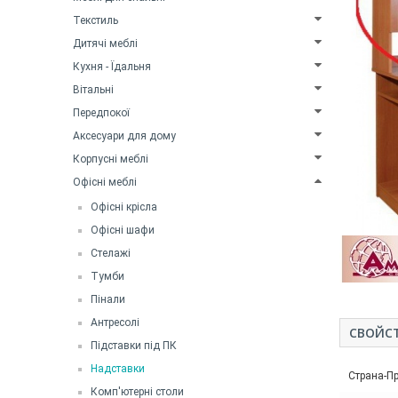
Текстиль
Дитячі меблі
Кухня - Їдальня
Вітальні
Передпокої
Аксесуари для дому
Корпусні меблі
Офісні меблі
Офісні крісла
Офісні шафи
Стелажі
Тумби
Пінали
Антресолі
СВОЙС
Підставки під ПК
Надставки
Страна-П
Комп'ютерні столи