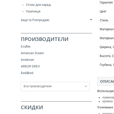
Гарантия
Столи для нарад
Газетниця
Цвет
Акції та Розпродажі
Стиль
Материал
ПРОИЗВОДИТЕЛИ
Материал
Ecoflex
Ширина, 
American Dream
Высота, 
Andersen
Глубина,
ARBOR DREV
Bed&Bed
ОПИСА
Все производители
Используе
ламини
кромка 
СКИДКИ
Основные 
кромка 