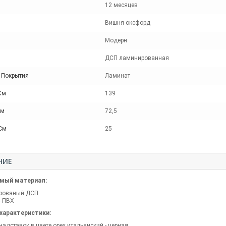
12 месяцев
Вишня оксфорд
Модерн
ДСП ламинированная
 Покрытия
Ламинат
См
139
См
72,5
 См
25
НИЕ
мый материал:
рованый ДСП
- ПВХ
характеристики:
надставок в цвете орех итальянский - черная