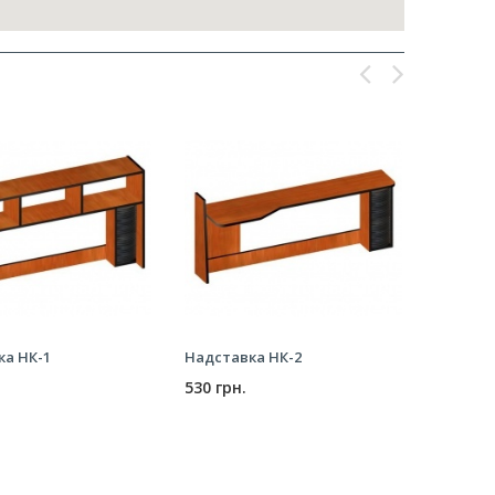
ка НК-1
Надставка НК-2
Надстав
530 грн.
210 грн