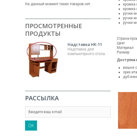
На данный момент таких товаров нет.
кромка 
кромка 
ручки м
ручки м
ручки м
ПРОСМОТРЕННЫЕ
ПРОДУКТЫ
Страна-про
Цвет
Надставка НК-11
Материал
Надставка для
Размер
компьютерного стола.
Доступна в
вишня 
орех ит
дуб вен
РАССЫЛКА
OK