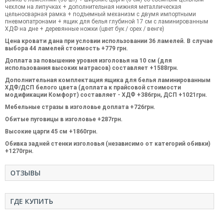
чехлом на
липучках
+ дополнительная
нижняя
металлическая
цельносварная
рамка
+
подъемный
механизм
с
двумя
импортными
пневмопатронами
+
ящик
для
белья
глубиной
17 см
с ламинированным
ХДФ
на дне
+
деревянные
ножки
(цвет
бук /
орех
/ венге
)
Цена кровати дана при условии использовании 36 ламелей. В случае
выбора 44 ламелей стоимость +779 грн.
Доплата
за повышение
уровня
изголовья
на 10 см
(для
использования
высоких
матрасов
) составляет +1588грн.
Дополнительная
комплектация
ящика
для
белья
ламинированным
ХДФ
/ДСП
белого
цвета (
доплата
к
прайсовой
стоимости
модификации
Комфорт
) составляет - ХДФ +386грн, ДСП +1021грн.
Мебельные
стразы
в
изголовье доплата +726грн.
Обитые
пуговицы
в
изголовье +287грн.
Высокие
царги
45
см +1860грн.
Обивка
задней
стенки
изголовья
(независимо
от
категорий
обивки
)
+1270грн.
ОТЗЫВЫ
ГДЕ КУПИТЬ