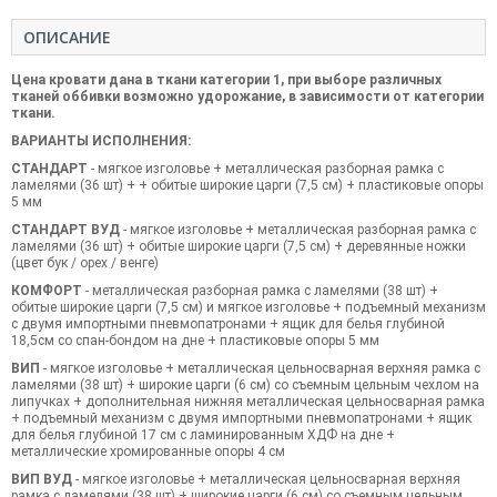
ОПИСАНИЕ
Цена кровати дана в ткани категории 1, при выборе различных
тканей оббивки возможно удорожание, в зависимости от категории
ткани.
ВАРИАНТЫ ИСПОЛНЕНИЯ:
СТАНДАРТ
- мягкое
изголовье
+
металлическая
разборная
рамка
с
ламелями
(
36 шт
)
+
+
обитые
широкие
царги
(7,5
см)
+
пластиковые
опоры
5 мм
СТАНДАРТ
ВУД
- мягкое
изголовье
+
металлическая
разборная
рамка
с
ламелями
(
36 шт
)
+
обитые
широкие
царги
(7,5
см)
+
деревянные
ножки
(цвет
бук /
орех
/ венге
)
КОМФОРТ
- металлическая
разборная
рамка
с ламелями
(
38
шт
)
+
обитые
широкие
царги
(7,5
см) и
мягкое
изголовье
+
подъемный
механизм
с
двумя
импортными
пневмопатронами
+
ящик
для
белья
глубиной
18,5
см
со с
пан
-
бондом
на дне
+
пластиковые
опоры
5 мм
ВИП
- мягкое
изголовье
+
металлическая
цельносварная
верхняя
рамка
с
ламелями
(
38
шт
)
+
широкие
царги
(6 см)
со съемным
цельным
чехлом на
липучках
+ дополнительная
нижняя
металлическая
цельносварная
рамка
+
подъемный
механизм
с
двумя
импортными
пневмопатронами
+
ящик
для
белья
глубиной
17 см
с ламинированным
ХДФ
на дне
+
металлические
хромированные
опоры
4 см
ВИП
ВУД
- мягкое
изголовье
+
металлическая
цельносварная
верхняя
рамка
с ламелями
(
38
шт
)
+
широкие
царги
(6 см)
со съемным
цельным