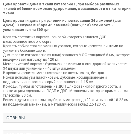
Цена кровати дана в ткани категории 1, при выборе различных
тканей оббивки возможно удорожание, в зависимости от категории
ткани.
Цена кровати дана при условии использовании 34 ламелей (шаг
4,5см). В случае выбора 46 ламелей (шаг 2,5см) стоимость
увеличивается на 360 грн.
Кровать состоит из каркаса, основой которого является ДСП
шлифованное первого сорта.
Кровать собирается с помощью уголков, которые крепятся винтами на
усиленые боковые царги.
Дно кровати изготовлено из шлифованного МДФ толщиной 6 мм, которое
выдерживает нагрузку до 120 кг.
Металлический каркас с буковыми ламелями в стандартной количестве
34 штуки или усиленный - 46 штук ламелей.
В кровати крепится металлокаркас на шесть ножек, без дна.
Ножки используем пластиковые, дубовые, хромированные и
подпяточники высота который составляет от 1-15 см.
Комоды, тумбы изготовлены из ДСП шлифованного первого сорта, и
также ящики сделаны из ЛДСП и ДВП. Механизмы которые применяются -
телескопы 30 см.
Рекомендуем к кроватям подбирать матрасы до 90 кг и высотой 18-22 см
на подъемный механизм, а металлический вклад до 120 кг.
ОТЗЫВЫ