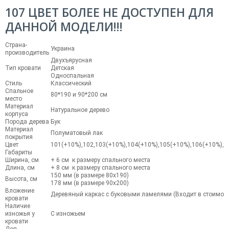
107 ЦВЕТ БОЛЕЕ НЕ ДОСТУПЕН ДЛЯ
ДАННОЙ МОДЕЛИ!!!
Страна-
Украина
производитель
Двухъярусная
Тип кровати
Детская
Односпальная
Стиль
Классический
Спальное
80*190 и 90*200 см
место
Материал
Натуральное дерево
корпуса
Порода дерева
Бук
Материал
Полуматовый лак
покрытия
Цвет
101(+10%),102,103(+10%),104(+10%),105(+10%),106(+10%),1
Габариты
Ширина, см
+ 6 см к размеру спального места
Длина, см
+ 8 см к размеру спального места
150 мм (в размере 80x190)
Высота, см
178 мм (в размере 90x200)
Вложение
Деревяный каркас с буковыми ламелями (Входит в стоимост
кровати
Наличие
изножья у
С изножьем
кровати
Доп.