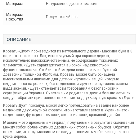
Материал
Натуральное дерево - массив
Материал
Полуматовый лак
Покрытия
ОПИСАНИЕ
Кровать «Дуэт» производится из натурального дерева - массива бука в 8
вариантах оттенков. Лак, используемый при окраске дерева, -
исключительно высококачественный, не содержащий токсичных
элементов. «Дуэт» характеризуется высокой надежностью и
фунциональностью. Стойки этой модели выполнены из буковой
древесины толщиной 40х40мм. Кровать может быть оснащена
вместительными ящиками для детских игрушек и вещей, которые
выдвигаются на роликах, без подвесных и других ненадежных систем
выдвижения. «Дуэт» отвечает всем требованиям безопасности и
сертификации Украины. Счастливым родителям двух и больше детишек
следует обратить пристальное внимание на двухъярусную кровать «Дуэт».
Кровать Дуэт, пожалуй, может легко претендовать на звание наиболее
надежной двухъярусной кровати, что изготавливается в Украине - это -
надежность, функциональность, экологичность, красивый дизайн.
Массив
– это древесный материал, получаемый в результате склеивания
между собой более крупных деревянных строганных брусков. Обратите
внимание, что под массивом не следует понимать мебель из цельного
куска дерева.