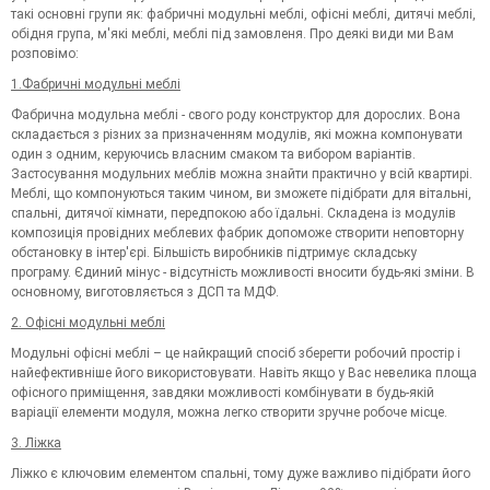
такі основні групи як: фабричні модульні меблі, офісні меблі, дитячі меблі,
обідня група, м'які меблі, меблі під замовленя. Про деякі види ми Вам
розповімо:
1.Фабричні модульні меблі
Фабрична модульна меблі - свого роду конструктор для дорослих. Вона
складається з різних за призначенням модулів, які можна компонувати
один з одним, керуючись власним смаком та вибором варіантів.
Застосування модульних меблів можна знайти практично у всій квартирі.
Меблі, що компонуються таким чином, ви зможете підібрати для вітальні,
спальні, дитячої кімнати, передпокою або їдальні. Складена із модулів
композиція провідних меблевих фабрик допоможе створити неповторну
обстановку в інтер'єрі. Більшість виробників підтримує складську
програму. Єдиний мінус - відсутність можливості вносити будь-які зміни. В
основному, виготовляється з ДСП та МДФ.
2. Офісні модульні меблі
Модульні офісні меблі – це найкращий спосіб зберегти робочий простір і
найефективніше його використовувати. Навіть якщо у Вас невелика площа
офісного приміщення, завдяки можливості комбінувати в будь-якій
варіації елементи модуля, можна легко створити зручне робоче місце.
3. Ліжка
Ліжко є ключовим елементом спальні, тому дуже важливо підібрати його