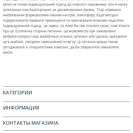
увазі не тільки індивідуальний підхід до кожного замовника, але й низку
унікальних конструкторських чи дизайнерських рішень. Тоді отримане
меблювання формуватиме певний настрій, атмосферу, буде вигідно
підкреслювати переваги приміщення та приховувати можливі недоліки.
Індивідуальний підхід - це сервіс, за який Ви теж платите гроші, пам'ятаєте
про це. Естетична сторона питання - це можливість при замовленні
вибрати колірну гаму майбутньої спальні, вітальні або їдальні, врахувати
це в меблях, створити гармонійний інтер'єр. Ці питання краще також
узгоджувати зі спеціалістами компанії, де Ви збираєтеся замовляти
меблі.
КАТЕГОРИИ
ИНФОРМАЦИЯ
КОНТАКТЫ МАГАЗИНА