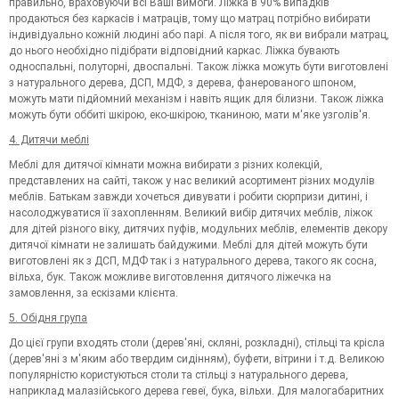
правильно, враховуючи всі Ваші вимоги. Ліжка в 90% випадків
продаються без каркасів і матраців, тому що матрац потрібно вибирати
індивідуально кожній людині або парі. А після того, як ви вибрали матрац,
до нього необхідно підібрати відповідний каркас. Ліжка бувають
односпальні, полуторні, двоспальні. Також ліжка можуть бути виготовлені
з натурального дерева, ДСП, МДФ, з дерева, фанерованого шпоном,
можуть мати підйомний механізм і навіть ящик для білизни. Також ліжка
можуть бути оббиті шкірою, еко-шкірою, тканиною, мати м'яке узголів'я.
4. Дитячи меблі
Меблі для дитячої кімнати можна вибирати з різних колекцій,
представлених на сайті, також у нас великий асортимент різних модулів
меблів. Батькам завжди хочеться дивувати і робити сюрпризи дитині, і
насолоджуватися її захопленням. Великий вибір дитячих меблів, ліжок
для дітей різного віку, дитячих пуфів, модульних меблів, елементів декору
дитячої кімнати не залишать байдужими. Меблі для дітей можуть бути
виготовлені як з ДСП, МДФ так і з натурального дерева, такого як сосна,
вільха, бук. Також можливе виготовлення дитячого ліжечка на
замовлення, за ескізами клієнта.
5. Обідня група
До цієї групи входять столи (дерев'яні, скляні, розкладні), стільці та крісла
(дерев'яні з м'яким або твердим сидінням), буфети, вітрини і т.д. Великою
популярністю користуються столи та стільці з натурального дерева,
наприклад малазійського дерева гевеї, бука, вільхи. Для малогабаритних