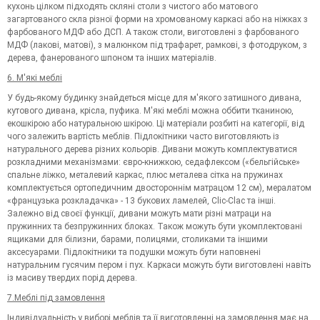
кухонь цілком підходять скляні столи з чистого або матового
загартованого скла різної форми на хромованому каркасі або на ніжках з
фарбованого МДФ або ДСП. А також столи, виготовлені з фарбованого
МДФ (лакові, матові), з малюнком під трафарет, рамкові, з фотодруком, з
дерева, фанерованого шпоном та інших матеріалів.
6. М'які меблі
У будь-якому будинку знайдеться місце для м'якого затишного дивана,
кутового дивана, крісла, пуфика. М'які меблі можна оббити тканиною,
екошкірою або натуральною шкірою. Ці матеріали розбиті на категорії, від
чого залежить вартість меблів. Підлокітники часто виготовляють із
натурального дерева різних кольорів. Дивани можуть комплектуватися
розкладними механізмами: євро-книжкою, седафлексом («бельгійське»
спальне ліжко, металевий каркас, плюс металева сітка на пружинах
комплектується ортопедичним двостороннім матрацом 12 см), мералатом
«французька розкладачка» - 13 букових ламелей, Clic-Clac та інші.
Залежно від своєї функції, дивани можуть мати різні матраци на
пружинних та безпружинних блоках. Також можуть бути укомплектовані
ящиками для білизни, барами, полицями, столиками та іншими
аксесуарами. Підлокітники та подушки можуть бути наповнені
натуральним гусячим пером і пух. Каркаси можуть бути виготовлені навіть
із масиву твердих порід дерева.
7.Меблі під замовлення
Індивідуальність у виборі меблів та її виготовленні на замовлення має на